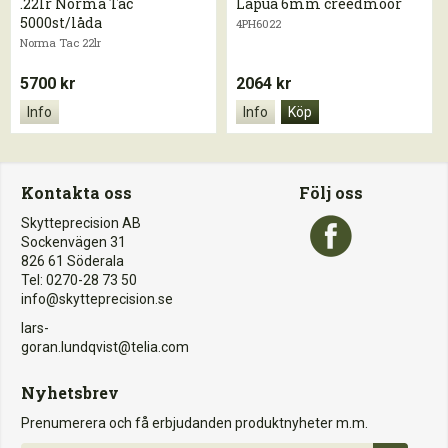
.22lr Norma Tac
Lapua 6mm creedmoor
5000st/låda
4PH6022
Norma Tac 22lr
5700 kr
2064 kr
Info
Info
Köp
Kontakta oss
Följ oss
Skytteprecision AB
Sockenvägen 31
826 61 Söderala
Tel: 0270-28 73 50
info@skytteprecision.se
lars-
goran.lundqvist@telia.com
Nyhetsbrev
Prenumerera och få erbjudanden produktnyheter m.m.