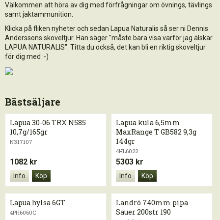
Välkommen att höra av dig med förfrågningar om övnings, tävlings
samt jaktammunition.
Klicka på fliken nyheter och sedan Lapua Naturalis så ser ni Dennis
Anderssons skoveltjur. Han säger "måste bara visa varför jag älskar
LAPUA NATURALIS". Titta du också, det kan bli en riktig skoveltjur
för dig med :-)
Bästsäljare
Lapua 30-06 TRX N585
Lapua kula 6,5mm
10,7g/165gr
MaxRange T GB582 9,3g
144gr
N317107
4HL6022
1082 kr
5303 kr
Info
Köp
Info
Köp
Lapua hylsa 6GT
Landrö 740mm pipa
Sauer 200str 190
4PH6060C