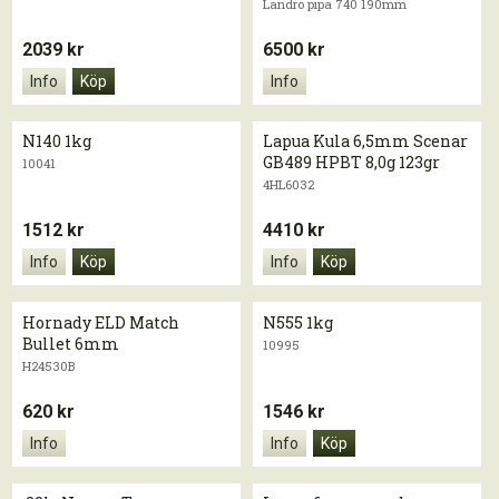
Landrö pipa 740 190mm
2039 kr
6500 kr
Info
Köp
Info
N140 1kg
Lapua Kula 6,5mm Scenar
GB489 HPBT 8,0g 123gr
10041
4HL6032
1512 kr
4410 kr
Info
Köp
Info
Köp
Hornady ELD Match
N555 1kg
Bullet 6mm
10995
H24530B
620 kr
1546 kr
Info
Info
Köp