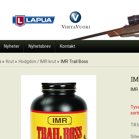
Nyheter
Nyhetsbrev
Kontakt
a
»
Krut
»
Hodgdon / IMR krut
»
IMR Trail Boss
IM
IMR 
Tyvä
sort
Till
Sit