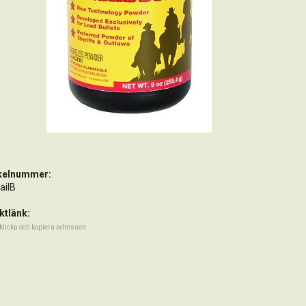
ikelnummer:
ailB
ktlänk:
klicka och kopiera adressen