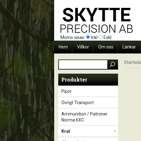
Moms visas:
Inkl
Exkl
Hem
Villkor
Om oss
Länkar
Startsid
Produkter
Pipor
Övrigt Transport
Ammunition / Patroner
Norma 6XC
Krut