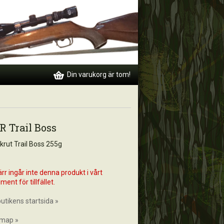
Din varukorg är tom!
R Trail Boss
krut Trail Boss 255g
rr ingår inte denna produkt i vårt
iment för tillfället.
 butikens startsida »
emap »