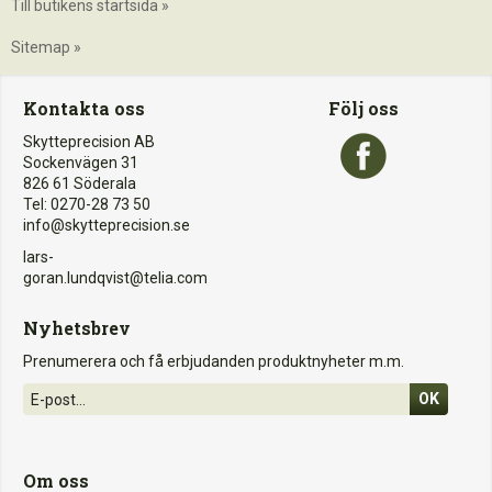
Till butikens startsida »
Sitemap »
Kontakta oss
Följ oss
Skytteprecision AB
Sockenvägen 31
826 61 Söderala
Tel: 0270-28 73 50
info@skytteprecision.se
lars-
goran.lundqvist@telia.com
Nyhetsbrev
Prenumerera och få erbjudanden produktnyheter m.m.
OK
Om oss