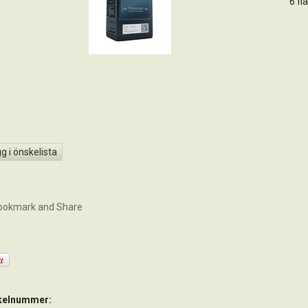
6 fl
g i önskelista
ikelnummer: