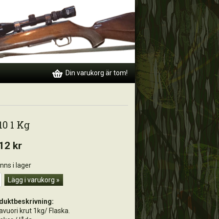
Din varukorg är tom!
10 1 Kg
12 kr
inns i lager
Lägg i varukorg »
duktbeskrivning:
avuori krut 1kg/ Flaska.