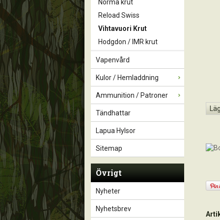
Norma krut
Reload Swiss
Vihtavuori Krut
Hodgdon / IMR krut
Vapenvård
Kulor / Hemladdning
Ammunition / Patroner
Läg
Tändhattar
Lapua Hylsor
Sitemap
Övrigt
Nyheter
Nyhetsbrev
Art