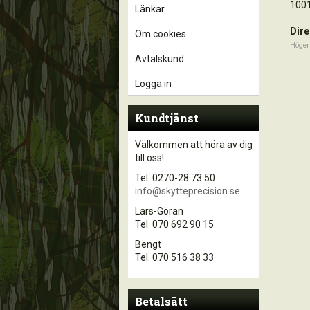
100
Länkar
Dire
Om cookies
Höger
Avtalskund
Logga in
Kundtjänst
Välkommen att höra av dig
till oss!
Tel. 0270-28 73 50
info@skytteprecision.se
Lars-Göran
Tel. 070 692 90 15
Bengt
Tel. 070 516 38 33
Betalsätt