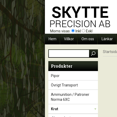
Moms visas:
Inkl
Exkl
Hem
Villkor
Om oss
Länkar
Startsid
Produkter
Pipor
Övrigt Transport
Ammunition / Patroner
Norma 6XC
Krut