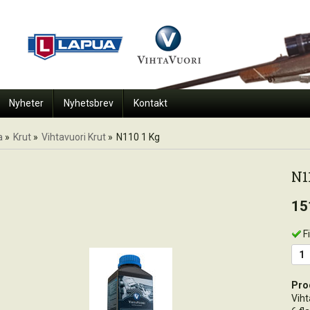
Nyheter
Nyhetsbrev
Kontakt
a
»
Krut
»
Vihtavuori Krut
»
N110 1 Kg
N1
15
F
Pro
Viht