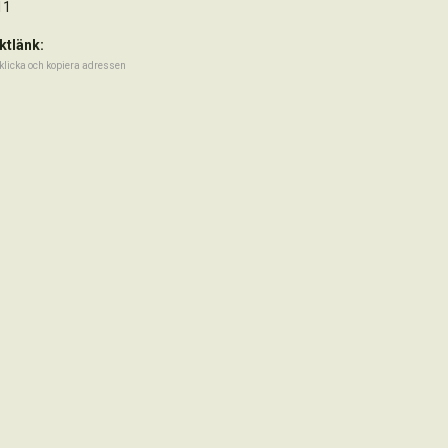
11
ktlänk:
klicka och kopiera adressen