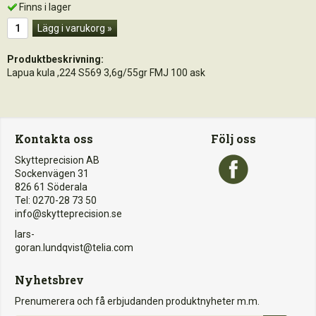
Finns i lager
Lägg i varukorg »
Produktbeskrivning:
Lapua kula ,224 S569 3,6g/55gr FMJ 100 ask
Kontakta oss
Följ oss
Skytteprecision AB
Sockenvägen 31
826 61 Söderala
Tel: 0270-28 73 50
info@skytteprecision.se
lars-
goran.lundqvist@telia.com
Nyhetsbrev
Prenumerera och få erbjudanden produktnyheter m.m.