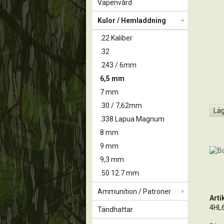
Vapenvård
Kulor / Hemladdning
.22 Kaliber
.32
.243 / 6mm
6,5 mm
7 mm
.30 / 7,62mm
Läg
.338 Lapua Magnum
8 mm
9 mm
9,3 mm
.50 12.7 mm
Ammunition / Patroner
Art
4HL
Tändhattar