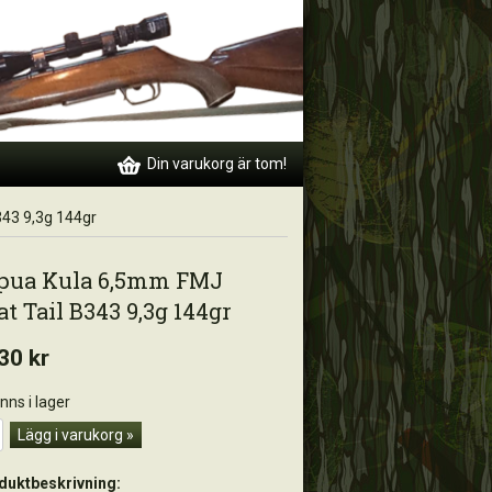
Din varukorg är tom!
343 9,3g 144gr
pua Kula 6,5mm FMJ
at Tail B343 9,3g 144gr
30 kr
inns i lager
Lägg i varukorg »
duktbeskrivning: