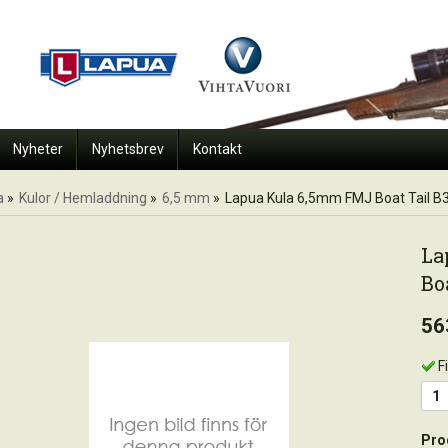
Nyheter
Nyhetsbrev
Kontakt
a
»
Kulor / Hemladdning
»
6,5 mm
»
Lapua Kula 6,5mm FMJ Boat Tail B
La
Bo
56
F
Pro