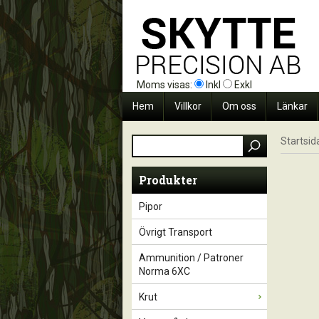
Moms visas:
Inkl
Exkl
Hem
Villkor
Om oss
Länkar
Startsid
Produkter
Pipor
Övrigt Transport
Ammunition / Patroner
Norma 6XC
Krut