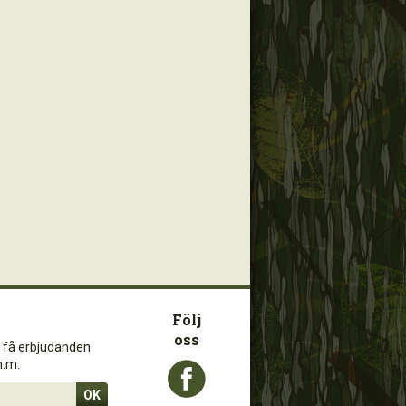
Följ
oss
 få erbjudanden
m.m.
OK