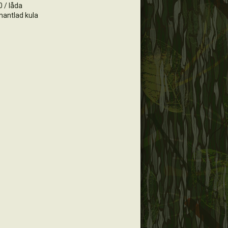
 / låda
mantlad kula