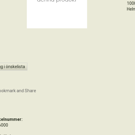
1000
Hel
g i önskelista
ikelnummer:
6000