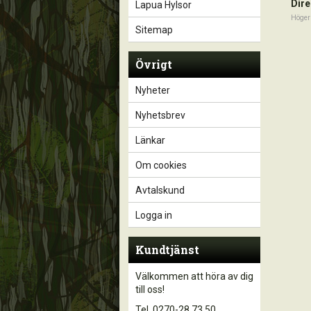
Dire
Lapua Hylsor
Höger
Sitemap
Övrigt
Nyheter
Nyhetsbrev
Länkar
Om cookies
Avtalskund
Logga in
Kundtjänst
Välkommen att höra av dig
till oss!
Tel. 0270-28 73 50