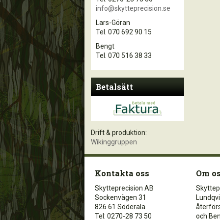
info@skytteprecision.se
Lars-Göran
Tel. 070 692 90 15
Bengt
Tel. 070 516 38 33
Betalsätt
Drift & produktion:
Wikinggruppen
Kontakta oss
Om o
Skytteprecision AB
Skyttep
Sockenvägen 31
Lundqvi
826 61 Söderala
återförs
Tel: 0270-28 73 50
och Ben