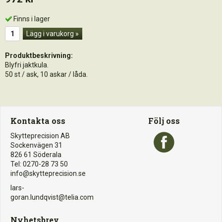
Finns i lager
Lägg i varukorg »
Produktbeskrivning:
Blyfri jaktkula.
50 st / ask, 10 askar / låda.
Kontakta oss
Följ oss
Skytteprecision AB
Sockenvägen 31
826 61 Söderala
Tel: 0270-28 73 50
info@skytteprecision.se
lars-
goran.lundqvist@telia.com
Nyhetsbrev