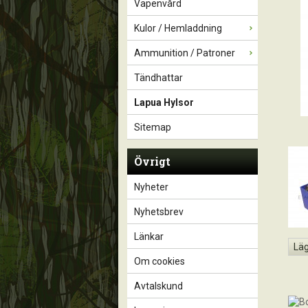
Vapenvård
Kulor / Hemladdning
Ammunition / Patroner
Tändhattar
Lapua Hylsor
Sitemap
Övrigt
Nyheter
Nyhetsbrev
Länkar
Läg
Om cookies
Avtalskund