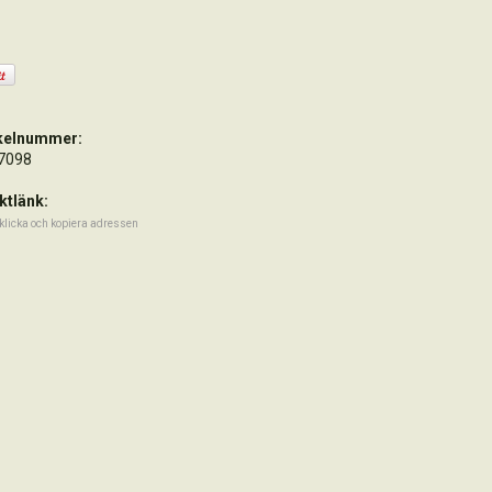
ikelnummer:
7098
ktlänk:
klicka och kopiera adressen