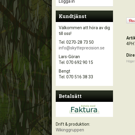
Logga in
Kundtjänst
Välkommen att höra av dig
till oss!
Art
Tel. 0270-28 73 50
4PH
info@skytteprecision.se
Dire
Lars-Göran
Höger
Tel. 070 692 90 15
Bengt
Tel. 070 516 38 33
Betalsätt
Drift & produktion:
Wikinggruppen