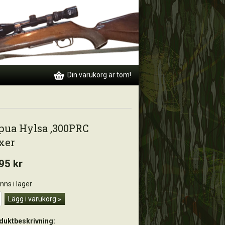
Din varukorg är tom!
pua Hylsa ,300PRC
xer
95 kr
inns i lager
Lägg i varukorg »
duktbeskrivning: