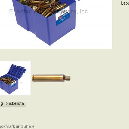
Lap
g i önskelista