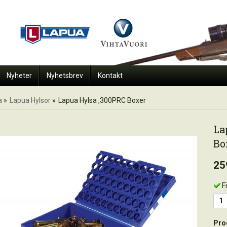
Nyheter
Nyhetsbrev
Kontakt
a
»
Lapua Hylsor
»
Lapua Hylsa ,300PRC Boxer
La
Bo
25
F
Pro