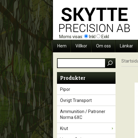
Moms visas:
Inkl
Exkl
Hem
Villkor
Om oss
Länkar
Startsid
Produkter
Pipor
Övrigt Transport
Ammunition / Patroner
Norma 6XC
Krut