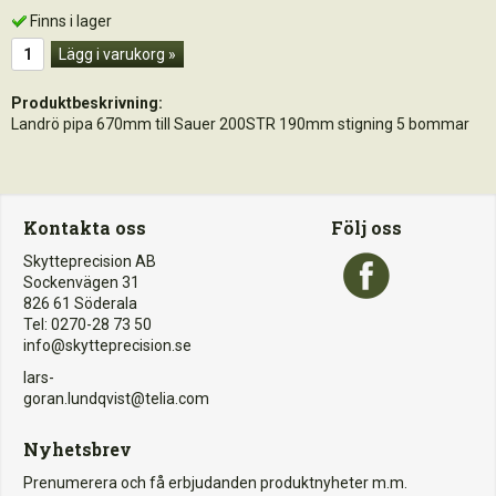
Finns i lager
Lägg i varukorg »
Produktbeskrivning:
Landrö pipa 670mm till Sauer 200STR 190mm stigning 5 bommar
Kontakta oss
Följ oss
Skytteprecision AB
Sockenvägen 31
826 61 Söderala
Tel: 0270-28 73 50
info@skytteprecision.se
lars-
goran.lundqvist@telia.com
Nyhetsbrev
Prenumerera och få erbjudanden produktnyheter m.m.