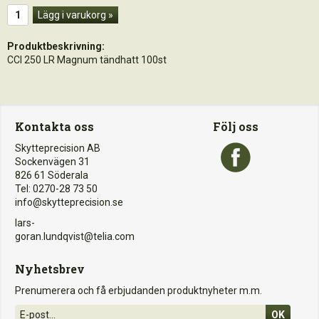
Lägg i varukorg »
Produktbeskrivning:
CCI 250 LR Magnum tändhatt 100st
Kontakta oss
Följ oss
Skytteprecision AB
Sockenvägen 31
826 61 Söderala
Tel: 0270-28 73 50
info@skytteprecision.se
lars-
goran.lundqvist@telia.com
Nyhetsbrev
Prenumerera och få erbjudanden produktnyheter m.m.
OK