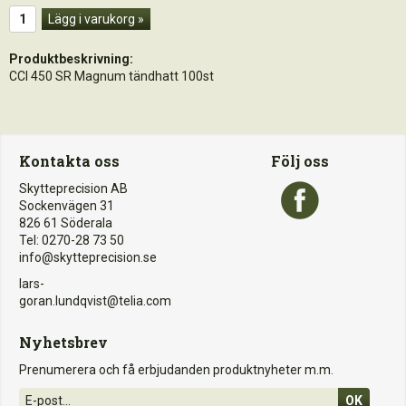
Lägg i varukorg »
Produktbeskrivning:
CCI 450 SR Magnum tändhatt 100st
Kontakta oss
Följ oss
Skytteprecision AB
Sockenvägen 31
826 61 Söderala
Tel: 0270-28 73 50
info@skytteprecision.se
lars-
goran.lundqvist@telia.com
Nyhetsbrev
Prenumerera och få erbjudanden produktnyheter m.m.
OK