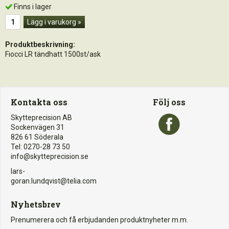
Finns i lager
Lägg i varukorg »
Produktbeskrivning:
Fiocci LR tändhatt 1500st/ask
Kontakta oss
Följ oss
Skytteprecision AB
Sockenvägen 31
826 61 Söderala
Tel: 0270-28 73 50
info@skytteprecision.se
lars-
goran.lundqvist@telia.com
Nyhetsbrev
Prenumerera och få erbjudanden produktnyheter m.m.