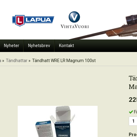
Nyheter
Nyhetsbrev
Kontakt
a
»
Tändhattar
»
Tändhatt WRE LR Magnum 100st
Tä
Ma
22
F
Pro