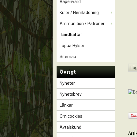
Vapenvård
Kulor / Hemladdning
Ammunition / Patroner
Tändhattar
Lapua Hylsor
Sitemap
Läg
Övrigt
Nyheter
Nyhetsbrev
Länkar
Om cookies
Avtalskund
Art