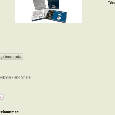
Tän
g i önskelista
ikelnummer: