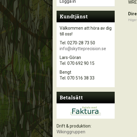
Logga in
WRE
Dire
Kundtjänst
Höger
Välkommen att höra av dig
till oss!
Tel. 0270-28 73 50
info@skytteprecision.se
Lars-Göran
Tel. 070 692 90 15
Bengt
Tel. 070 516 38 33
Betalsätt
Drift & produktion:
Wikinggruppen