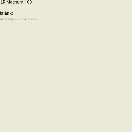
 LR Magnum-100
ktlänk:
klicka och kopiera adressen