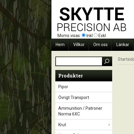
Moms visas:
Inkl
Exkl
Hem
Villkor
Om oss
Länkar
Startsid
Produkter
Pipor
Övrigt Transport
Ammunition / Patroner
Norma 6XC
Krut