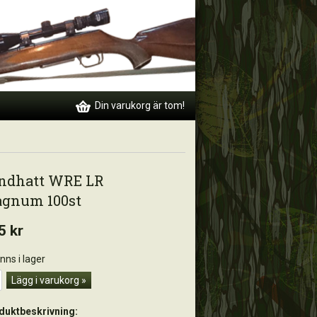
Din varukorg är tom!
ndhatt WRE LR
gnum 100st
5 kr
inns i lager
Lägg i varukorg »
duktbeskrivning: