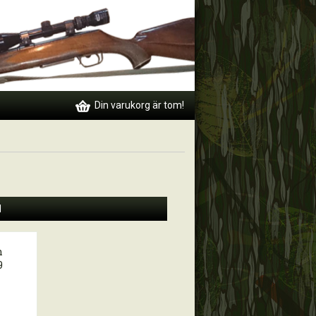
Din varukorg är tom!
d
n
9