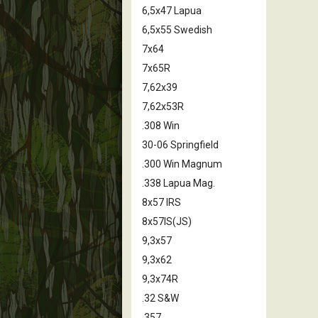
6,5x47 Lapua
6,5x55 Swedish
7x64
7x65R
7,62x39
7,62x53R
.308 Win
30-06 Springfield
.300 Win Magnum
.338 Lapua Mag.
8x57 IRS
8x57IS(JS)
9,3x57
9,3x62
9,3x74R
.32 S&W
,357