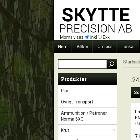
Moms visas:
Inkl
Exkl
Hem
Villkor
Om oss
Länkar
Startsid
Produkter
.2
Pipor
So
Övrigt Transport
La
Ammunition / Patroner
FM
Norma 6XC
43
Krut
71