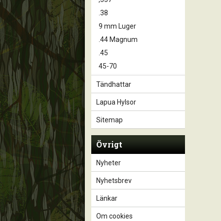
.38
9 mm Luger
.44 Magnum
.45
45-70
Tändhattar
Lapua Hylsor
Sitemap
Övrigt
Nyheter
Nyhetsbrev
Länkar
Om cookies