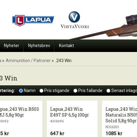
Nyheter
Nyhetsbrev
Kontakt
a
»
Ammunition / Patroner
»
.243 Win
43 Win
rtering:
Namn
Pris stigande
Pris fallande
Senast inlag
pua ,243 Win B503
Lapua ,243 Win
Lapua ,243 Wi
J 5,8g 90gr
E497 SP 6,5g 100gr
Naturalis N50
Solid 5,8g 90gr
16052
4316056
N316201
5 kr
647 kr
1085 kr