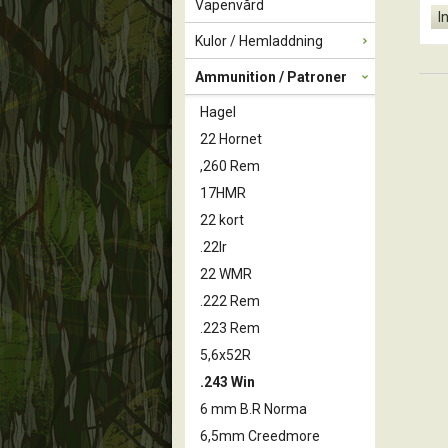
Vapenvård
I
Kulor / Hemladdning
Ammunition / Patroner
Hagel
22 Hornet
,260 Rem
17HMR
22 kort
.22lr
22 WMR
.222 Rem
.223 Rem
5,6x52R
.243 Win
6 mm B.R Norma
6,5mm Creedmore