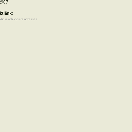
2907
ktlänk:
klicka och kopiera adressen