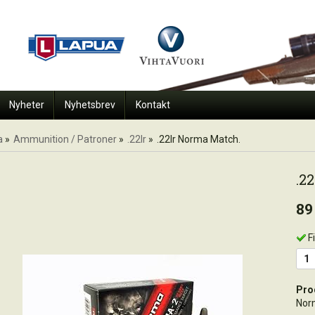
Nyheter
Nyhetsbrev
Kontakt
a
»
Ammunition / Patroner
»
.22lr
»
.22lr Norma Match.
.2
89
F
Pro
Nor