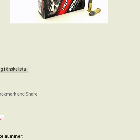
g i önskelista
ikelnummer: