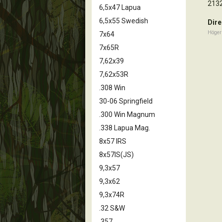
213
6,5x47 Lapua
6,5x55 Swedish
Dire
Höger
7x64
7x65R
7,62x39
7,62x53R
.308 Win
30-06 Springfield
.300 Win Magnum
.338 Lapua Mag.
8x57 IRS
8x57IS(JS)
9,3x57
9,3x62
9,3x74R
.32 S&W
,357