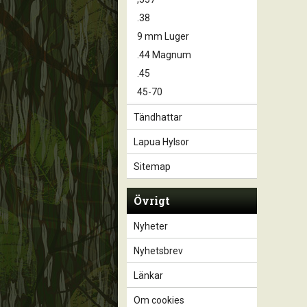
.38
9 mm Luger
.44 Magnum
.45
45-70
Tändhattar
Lapua Hylsor
Sitemap
Övrigt
Nyheter
Nyhetsbrev
Länkar
Om cookies