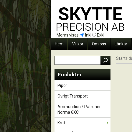
Moms visas:
Inkl
Exkl
Hem
Villkor
Om oss
Länkar
Startsid
Produkter
Pipor
Övrigt Transport
Ammunition / Patroner
Norma 6XC
Krut