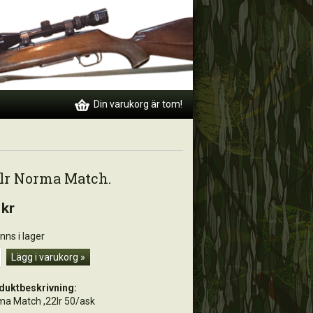
Din varukorg är tom!
2lr Norma Match.
 kr
inns i lager
Lägg i varukorg »
duktbeskrivning:
ma Match ,22lr 50/ask