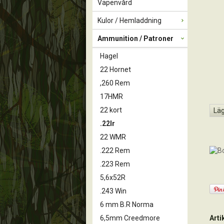
Vapenvård
Kulor / Hemladdning
Ammunition / Patroner
Hagel
22 Hornet
,260 Rem
17HMR
22 kort
Läg
.22lr
22 WMR
.222 Rem
.223 Rem
5,6x52R
.243 Win
6 mm B.R Norma
Art
6,5mm Creedmore