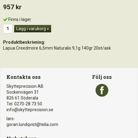
957 kr
Finns i lager
Lägg i varukorg »
Produktbeskrivning:
Lapua Creedmore 6,5mm Naturalis 9,1g 140gr 20st/ask
Kontakta oss
Följ oss
Skytteprecision AB
Sockenvägen 31
826 61 Söderala
Tel: 0270-28 73 50
info@skytteprecision.se
lars-
goran.lundqvist@telia.com