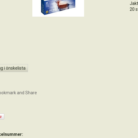
Jakt
20 s
g i önskelista
ikelnummer: