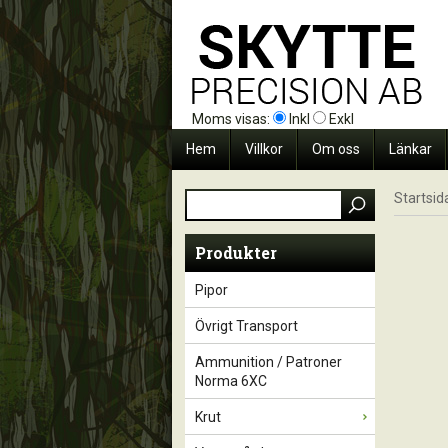
Moms visas:
Inkl
Exkl
Hem
Villkor
Om oss
Länkar
Startsid
Produkter
Pipor
Övrigt Transport
Ammunition / Patroner
Norma 6XC
Krut