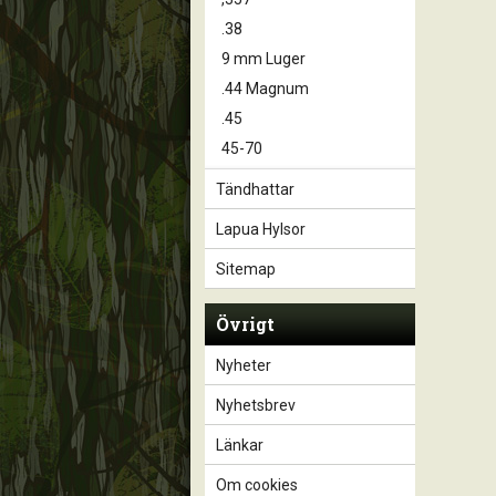
.38
9 mm Luger
.44 Magnum
.45
45-70
Tändhattar
Lapua Hylsor
Sitemap
Övrigt
Nyheter
Nyhetsbrev
Länkar
Om cookies