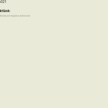
6021
ktlänk:
klicka och kopiera adressen