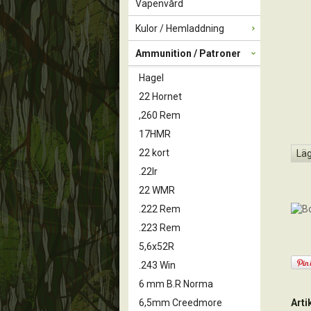
Vapenvård
Kulor / Hemladdning
Ammunition / Patroner
Hagel
22 Hornet
,260 Rem
17HMR
22 kort
Läg
.22lr
22 WMR
.222 Rem
.223 Rem
5,6x52R
.243 Win
6 mm B.R Norma
Art
6,5mm Creedmore