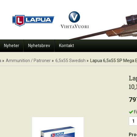
Nyheter
Nyhetsbrev
Kontakt
a
»
Ammunition / Patroner
»
6,5x55 Swedish
»
Lapua 6,5x55 SP Mega E
La
10,
79
F
Pro