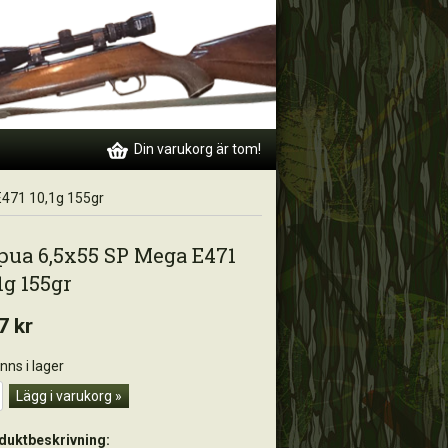
Din varukorg är tom!
471 10,1g 155gr
pua 6,5x55 SP Mega E471
1g 155gr
7 kr
inns i lager
Lägg i varukorg »
duktbeskrivning: