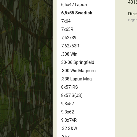
431
6,5x47 Lapua
6,5x55 Swedish
Dire
Höger
7x64
7x65R
7,62x39
7,62x53R
.308 Win
30-06 Springfield
.300 Win Magnum
.338 Lapua Mag.
8x57 IRS
8x57IS(JS)
9,3x57
9,3x62
9,3x74R
.32 S&W
,357